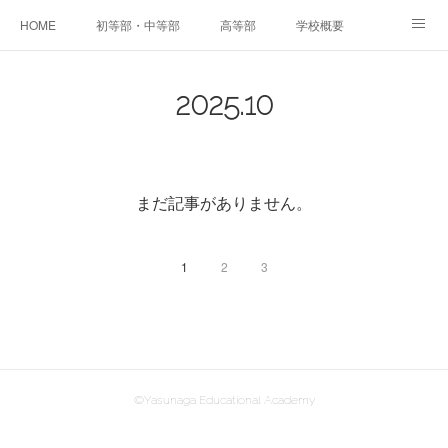
HOME
初等部・中等部
高等部
学校概要
NEWS
実績・保護者の声
入学までの流れ・お問い合わせ
2025
.
10
まだ記事がありません。
1
2
3
©Yasunaga Educational Academy