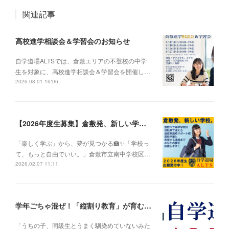
関連記事
高校進学相談会＆学習会のお知らせ
自学道場ALTSでは、倉敷エリアの不登校の中学
生を対象に、高校進学相談会＆学習会を開催し…
2026.08.01 16:06
【2026年度生募集】倉敷発、新しい学校。
「楽しく学ぶ」から、夢が見つかる🏫✨「学校っ
て、もっと自由でいい。」倉敷市立南中学校区…
2026.02.07 11:11
学年ごちゃ混ぜ！「縦割り教育」が育む、思いやりと社会性
「うちの子、同級生とうまく馴染めていないみた