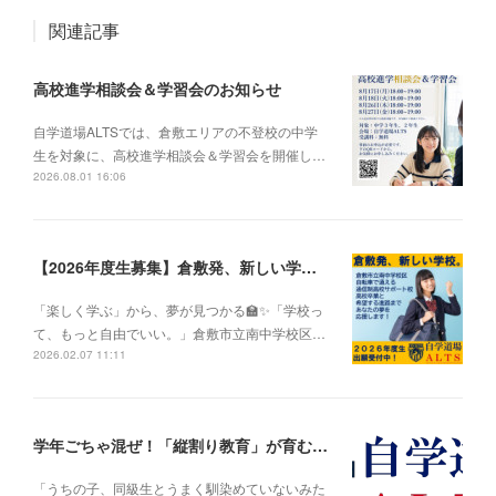
関連記事
高校進学相談会＆学習会のお知らせ
自学道場ALTSでは、倉敷エリアの不登校の中学
生を対象に、高校進学相談会＆学習会を開催し…
2026.08.01 16:06
【2026年度生募集】倉敷発、新しい学校。
「楽しく学ぶ」から、夢が見つかる🏫✨「学校っ
て、もっと自由でいい。」倉敷市立南中学校区…
2026.02.07 11:11
学年ごちゃ混ぜ！「縦割り教育」が育む、思いやりと社会性
「うちの子、同級生とうまく馴染めていないみた